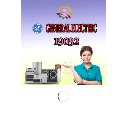
موتور مروحة ثلاجة جنرال اليكتريك 110 فولت
EGP
4٬850٫00