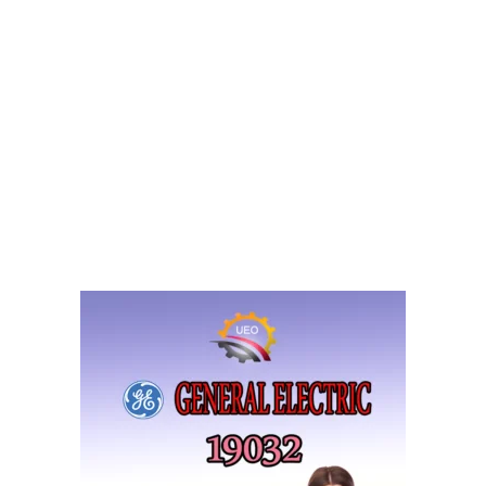
غاز الي سائل. استعن بخبراء الصيانة لدينا فريق من الفنيين متخص
تحديد الاعطال واستبدالها. اذا واجهتك نفس المشكلة اتصل علي 🛠️
مركز ص
📞 01220804060
19032
☎
 مروحة الفريزر. تعمل مروحة الفريزر علي توزيع الهواء البارد داخل ح
 عند تعطل مروحة الفريزر تؤثر علي درجات الحرارة مما يجعل الجهاز غي
لتجميل
لج داخل الفريزر بسبب عطل في مكونات وقطع الغيار دايرة ازالة الثلج (
تايمر كنترول وحساس التسخين وكذلك سخان إذابة الثلج داخل الفري
يد من اسباب تراكم الثلج داخل فريزر الثلاجة اقراء عنها في موقع
المؤسس
رال اليكتريك
)
الثلاجة (موتور الثلاجة) يطلق علية كومبوريسور. يؤدى تلف بعض مك
لي عدم القدرة علي التجميد والتبريد. حيث يعمل ضاغط الثلاجة علي ضخ غ
اسير الي المبخر.
ملحوظة
: (طرق كثيرة لاختبار ضاغط الثلاجة استعن بفن
 صيانة جنرال اليكتريك
اقراء عنها في موقع
المؤسسة الهندسية الم
اليكتريك المعتمد (
مركز صيانة جنرال اليكتريك
) 🛠️ يقدم لك افضل الحل