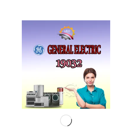
صيانة بوتاجازات اريستون
للابلاغ عن عطل فى بوتاجازات اريستون اتصل على
19032 – 01000550048 – 01220804060 –
01000127038
صيانة اريستون
ariston egypt
اتصل الان
شارك هذا الموضوع:
مشاركة
معجب بهذه:
جاري التحميل…